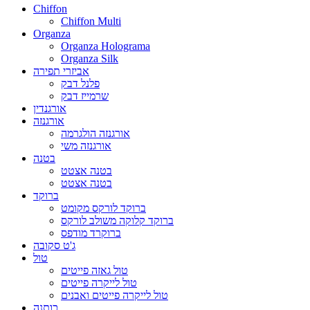
Chiffon
Chiffon Multi
Organza
Organza Holograma
Organza Silk
אביזרי תפירה
פלנל דבק
שרמייז דבק
אורגנדין
אורגנזה
אורגנזה הולגרמה
אורגנזה משי
בטנה
בטנה אצטט
בטנה אצטט
ברוקד
ברוקד לורקס מקומט
ברוקד קלוקה משולב לורקס
ברוקרד מודפס
ג'ט סקובה
טול
טול גאזה פייטים
טול לייקרה פייטים
טול לייקרה פייטים ואבנים
כותנה