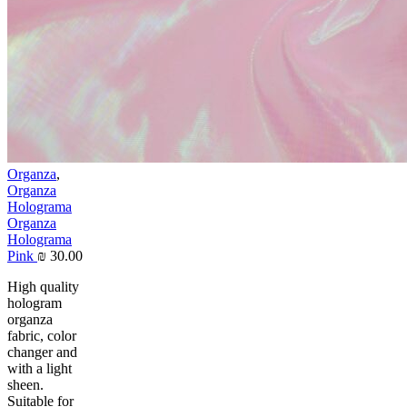
Organza
,
Organza
Holograma
Organza
Holograma
Pink
₪
30.00
High quality
hologram
organza
fabric, color
changer and
with a light
sheen.
Suitable for