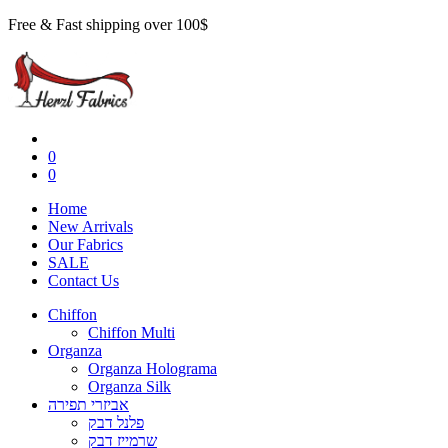
Free & Fast shipping over 100$
0
0
Home
New Arrivals
Our Fabrics
SALE
Contact Us
Chiffon
Chiffon Multi
Organza
Organza Holograma
Organza Silk
אביזרי תפירה
פלנל דבק
שרמייז דבק