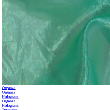
Organza
,
Organza
Holograma
Organza
Holograma
Turquoise