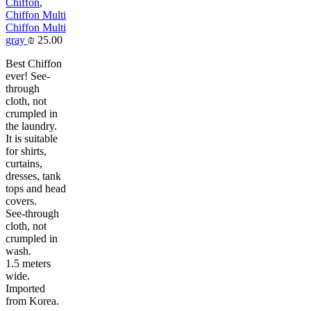
Chiffon
,
Chiffon Multi
Chiffon Multi
gray
₪
25.00
Best Chiffon
ever! See-
through
cloth, not
crumpled in
the laundry.
It is suitable
for shirts,
curtains,
dresses, tank
tops and head
covers.
See-through
cloth, not
crumpled in
wash.
1.5 meters
wide.
Imported
from Korea.