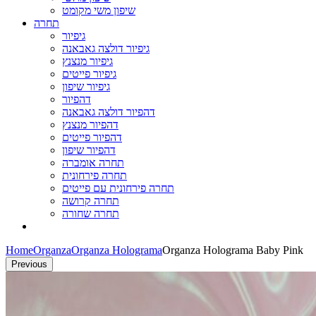
שיפון משי מקומט
תחרה
גיפיור
גיפיור דולצה גאבאנה
גיפיור מנצנץ
גיפיור פייטים
גיפיור שיפון
דהפיור
דהפיור דולצה גאבאנה
דהפיור מנצנץ
דהפיור פייטים
דהפיור שיפון
תחרה אומברה
תחרה פירחונית
תחרה פירחונית עם פייטים
תחרה קרושה
תחרה שחורה
Home
Organza
Organza Holograma
Organza Holograma Baby Pink
Previous