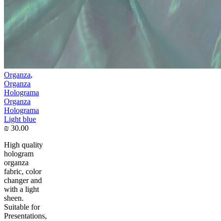
Organza
,
Organza
Holograma
Organza
Holograma
Light blue
₪
30.00
High quality
hologram
organza
fabric, color
changer and
with a light
sheen.
Suitable for
Presentations,