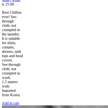
₪
25.00
Best Chiffon
ever! See-
through
cloth, not
crumpled in
the laundry.
It is suitable
for shirts,
curtains,
dresses, tank
tops and head
covers.
See-through
cloth, not
crumpled in
wash.
1.5 meters
wide.
Imported
from Korea.
Add to cart