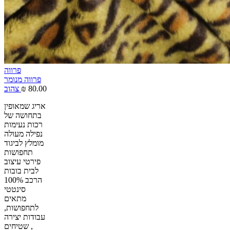
פרווה
פרווה מנומר
80.00
₪
צהוב
אריג שמאופין
בתחושה של
רכות נעימות
נפילה מעולה
מומלץ לביגוד
תחפושות
פירטי עיצוב
לבית בובות
הרכב 100%
סינטטי
מתאים
לתחפושות,
עבודות יצירה
, שטיחים