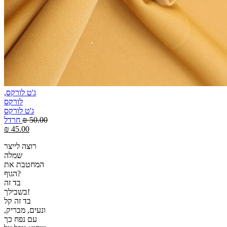
ג'ט לורקס
,
לורקס
ג'ט לורקס
50.00
₪
חרדל
₪
45.00
רוצה לייצר
שמלה
המחטבת את
הגוף?
בד זה
בשבילך!
בד זה קל
ונעים, מבריק,
עם נפח כך