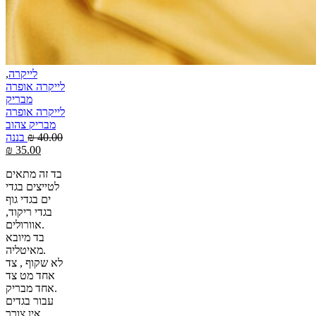
לייקרה
,
לייקרה אופרה
מבריק
לייקרה אופרה
מבריק צהוב
40.00
₪
בננה
₪
35.00
בד זה מתאים
לטייצים בגדי
ים בגדי גוף
בגדי ריקוד,
אוורולים.
בד מיובא
מאיטליה.
לא שקוף , צד
אחד מט צד
אחד מבריק.
עבור בגדים
אין צורך