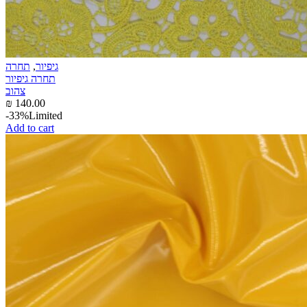
גיפיור
,
תחרה
תחרה גיפיור
צהוב
₪
140.00
-33%
Limited
Add to cart