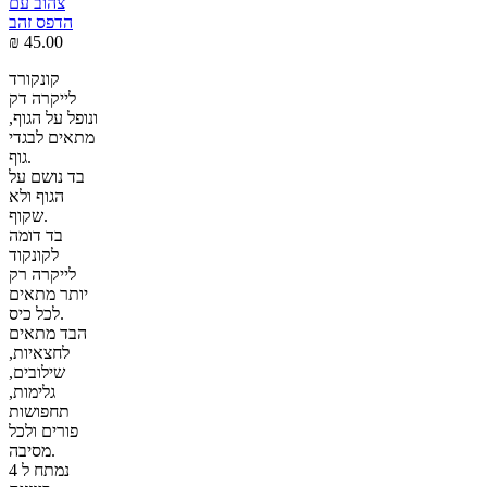
צהוב עם
הדפס זהב
₪
45.00
קונקורד
לייקרה דק
ונופל על הגוף,
מתאים לבגדי
גוף.
בד נושם על
הגוף ולא
שקוף.
בד דומה
לקונקוד
לייקרה רק
יותר מתאים
לכל כיס.
הבד מתאים
לחצאיות,
שילובים,
גלימות,
תחפושות
פורים ולכל
מסיבה.
נמתח ל 4