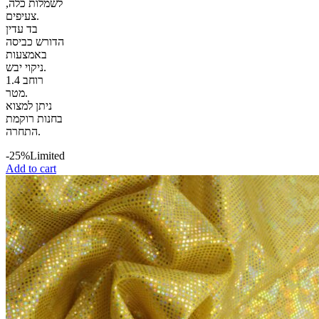
לשמלות כלה,
צעיפים.
בד עדין
הדורש כביסה
באמצעות
ניקוי יבש.
רוחב 1.4
מטר.
ניתן למצוא
בחנות רוקמת
התחרה.
-25%
Limited
Add to cart