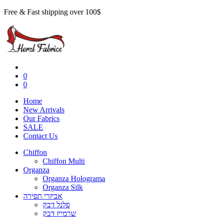
Free & Fast shipping over 100$
0
0
Home
New Arrivals
Our Fabrics
SALE
Contact Us
Chiffon
Chiffon Multi
Organza
Organza Holograma
Organza Silk
אביזרי תפירה
פלנל דבק
שרמייז דבק