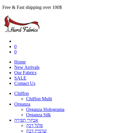
Free & Fast shipping over 100$
0
0
Home
New Arrivals
Our Fabrics
SALE
Contact Us
Chiffon
Chiffon Multi
Organza
Organza Holograma
Organza Silk
אביזרי תפירה
פלנל דבק
שרמייז דבק