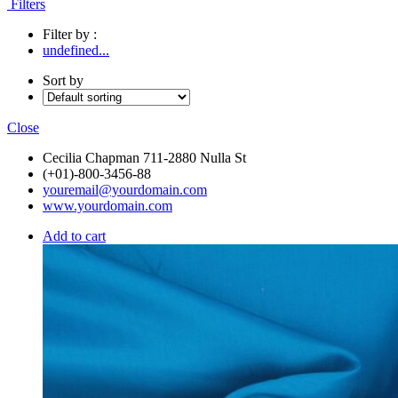
Filters
Filter by :
undefined...
Sort by
Close
Cecilia Chapman 711-2880 Nulla St
(+01)-800-3456-88
youremail@yourdomain.com
www.yourdomain.com
Add to cart