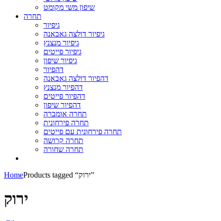
שיפון משי מקומט
תחרה
גיפיור
גיפיור דולצה גאבאנה
גיפיור מנצנץ
גיפיור פייטים
גיפיור שיפון
דהפיור
דהפיור דולצה גאבאנה
דהפיור מנצנץ
דהפיור פייטים
דהפיור שיפון
תחרה אומברה
תחרה פירחונית
תחרה פירחונית עם פייטים
תחרה קרושה
תחרה שחורה
Products tagged “ירוק”
Home
ירוק