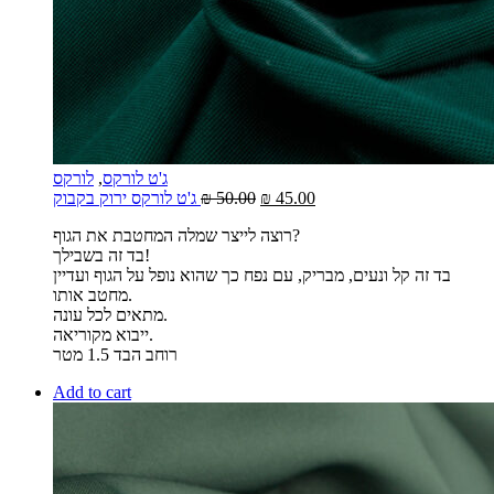
ג'ט לורקס
,
לורקס
45.00
₪
50.00
₪
ג'ט לורקס ירוק בקבוק
רוצה לייצר שמלה המחטבת את הגוף?
בד זה בשבילך!
בד זה קל ונעים, מבריק, עם נפח כך שהוא נופל על הגוף ועדיין
מחטב אותו.
מתאים לכל עונה.
ייבוא מקוריאה.
רוחב הבד 1.5 מטר
Add to cart