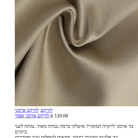
לורקס
,
לורקס ארמני
120.00
₪
לורקס ארמני אפור
בד ארמני לייקרה המקורי! איטלקי ברמה גבוהה מאוד. נמתח לשני
כיוונים.
בד אלגנטי ויוקרתי ביותר, מתאים לשמלות ערב מהודרות