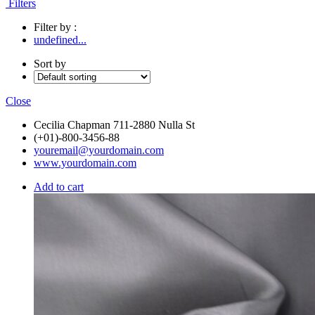
Filters
Filter by :
undefined...
Sort by
Close
Cecilia Chapman 711-2880 Nulla St
(+01)-800-3456-88
youremail@yourdomain.com
www.yourdomain.com
Add to cart