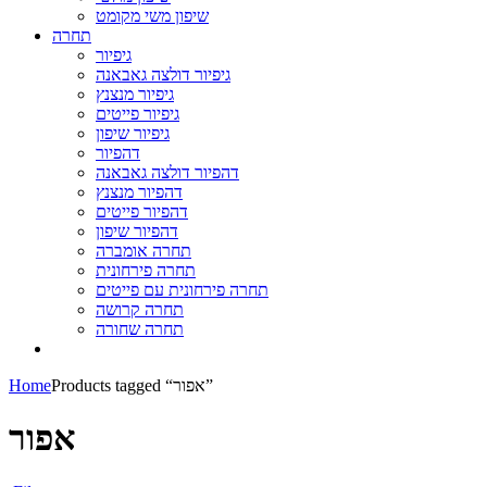
שיפון משי מקומט
תחרה
גיפיור
גיפיור דולצה גאבאנה
גיפיור מנצנץ
גיפיור פייטים
גיפיור שיפון
דהפיור
דהפיור דולצה גאבאנה
דהפיור מנצנץ
דהפיור פייטים
דהפיור שיפון
תחרה אומברה
תחרה פירחונית
תחרה פירחונית עם פייטים
תחרה קרושה
תחרה שחורה
Products tagged “אפור”
Home
אפור