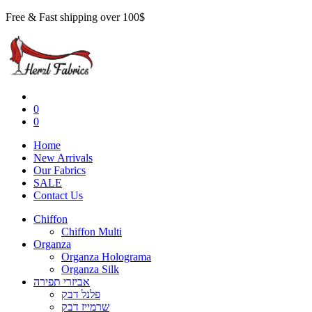
Free & Fast shipping over 100$
0
0
Home
New Arrivals
Our Fabrics
SALE
Contact Us
Chiffon
Chiffon Multi
Organza
Organza Holograma
Organza Silk
אביזרי תפירה
פלנל דבק
שרמייז דבק