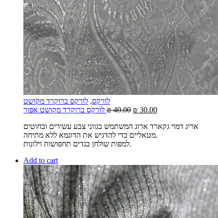
לורקס
,
לורקס ברוקרד מקושט
30.00
₪
40.00
₪
לורקס ברוקרד מקושט אפור
אריג דמוי גקארד ארוג המשתמש בגווני צבע עשירים ובחוטים
מטאליים כדי להדגיש את הדוגמא ללא מתיחה.
למפות שולחן בגדים תחפושות וילונות.
Add to cart