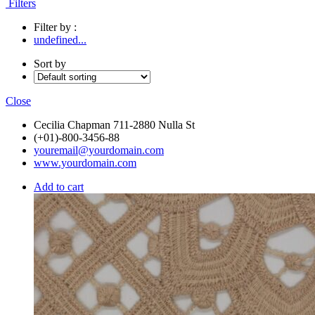
Filters
Filter by :
undefined...
Sort by
Close
Cecilia Chapman 711-2880 Nulla St
(+01)-800-3456-88
youremail@yourdomain.com
www.yourdomain.com
Add to cart