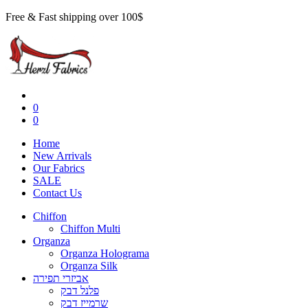
Free & Fast shipping over 100$
0
0
Home
New Arrivals
Our Fabrics
SALE
Contact Us
Chiffon
Chiffon Multi
Organza
Organza Holograma
Organza Silk
אביזרי תפירה
פלנל דבק
שרמייז דבק