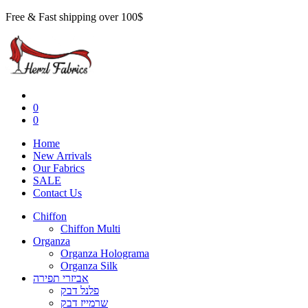
Free & Fast shipping over 100$
0
0
Home
New Arrivals
Our Fabrics
SALE
Contact Us
Chiffon
Chiffon Multi
Organza
Organza Holograma
Organza Silk
אביזרי תפירה
פלנל דבק
שרמייז דבק