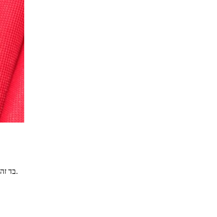
בד זה קל ונעים, מבריק, עם נפח כך שהוא נופל על הגוף ועדיין מחטב אותו.