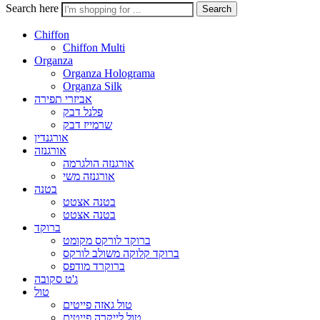
Search here
Search
Chiffon
Chiffon Multi
Organza
Organza Holograma
Organza Silk
אביזרי תפירה
פלנל דבק
שרמייז דבק
אורגנדין
אורגנזה
אורגנזה הולגרמה
אורגנזה משי
בטנה
בטנה אצטט
בטנה אצטט
ברוקד
ברוקד לורקס מקומט
ברוקד קלוקה משולב לורקס
ברוקרד מודפס
ג'ט סקובה
טול
טול גאזה פייטים
טול לייקרה פייטים