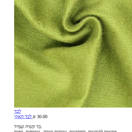
לבד
30.00
₪
לבד חאקי
בד קשיח ועמיד.
מתאים לכובעים, תחפושות, עבודות יצירה , שטיחים, במות