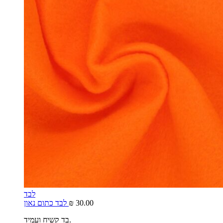
לבד
30.00
₪
לבד כתום נאון
בד קשיח ועמיד.