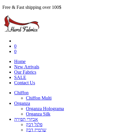
Free & Fast shipping over 100$
0
0
Home
New Arrivals
Our Fabrics
SALE
Contact Us
Chiffon
Chiffon Multi
Organza
Organza Holograma
Organza Silk
אביזרי תפירה
פלנל דבק
שרמייז דבק