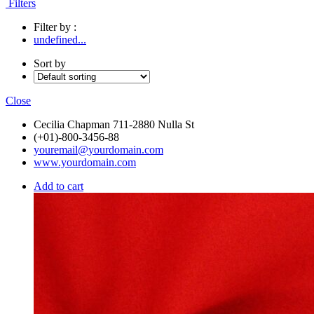
Filters
Filter by :
undefined...
Sort by
Close
Cecilia Chapman 711-2880 Nulla St
(+01)-800-3456-88
youremail@yourdomain.com
www.yourdomain.com
Add to cart