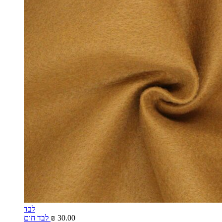
לבד
30.00
₪
לבד חום