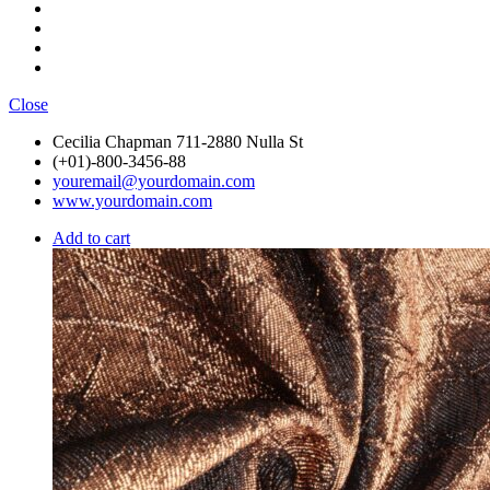
Close
Cecilia Chapman 711-2880 Nulla St
(+01)-800-3456-88
youremail@yourdomain.com
www.yourdomain.com
Add to cart