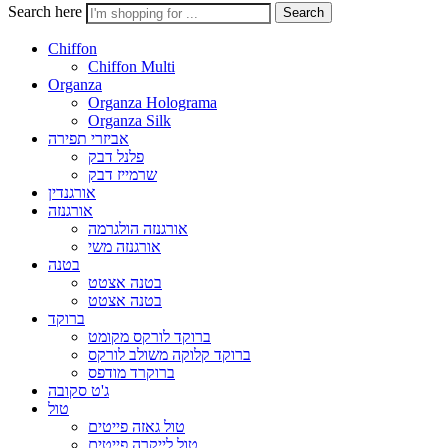
Search here
Search
Chiffon
Chiffon Multi
Organza
Organza Holograma
Organza Silk
אביזרי תפירה
פלנל דבק
שרמייז דבק
אורגנדין
אורגנזה
אורגנזה הולגרמה
אורגנזה משי
בטנה
בטנה אצטט
בטנה אצטט
ברוקד
ברוקד לורקס מקומט
ברוקד קלוקה משולב לורקס
ברוקרד מודפס
ג'ט סקובה
טול
טול גאזה פייטים
טול לייקרה פייטים